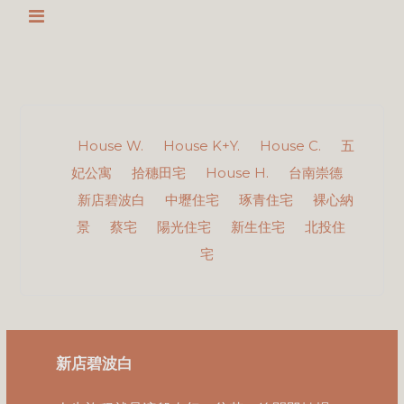
House W.
House K+Y.
House C.
五
妃公寓
拾穗田宅
House H.
台南崇德
新店碧波白
中壢住宅
琢青住宅
裸心納
景
蔡宅
陽光住宅
新生住宅
北投住
宅
新店碧波白