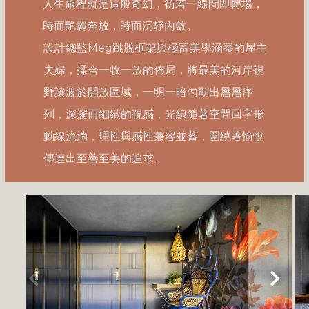
人生旅程就是這般奇幻，彷若一線間即轉場，
時而艷麗奔放，時而沉靜內斂。
設計總監Meg跳脫框架與極富美學涵養的屋主
夫婦，揉合一收一放的佈局，將最美的河岸視
野讓渡於開放區域，一明一暗勾勒出層層序
列，深邃而細緻的視感，光線隨著空間回字形
動線流淌，理性與感性兼容並蓄，圍繞著愉悅
傳達出至善至美的追求。